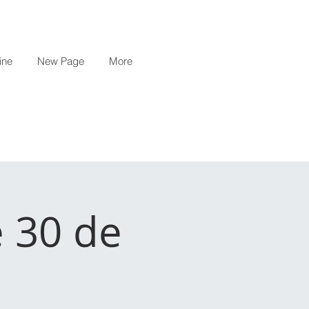
ine
New Page
More
e 30 de