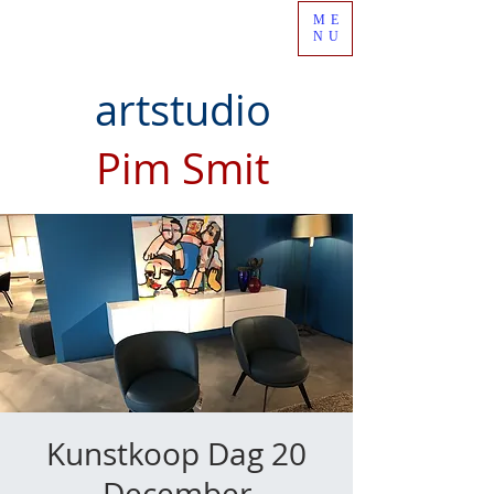
ME
NU
artstudio
Pim Smit
Kunstkoop Dag 20
December