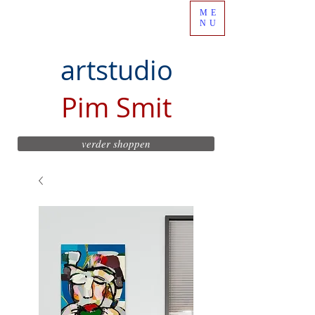
ME
NU
artstudio
Pim Smit
verder shoppen