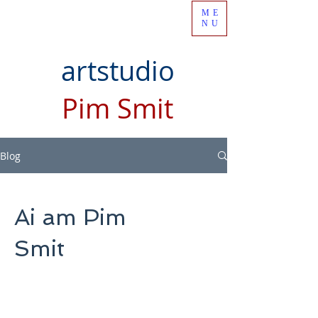
ME
NU
artstudio
Pim Smit
Blog
Ai am Pim
Smit