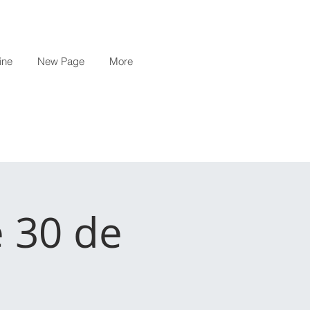
ine
New Page
More
e 30 de