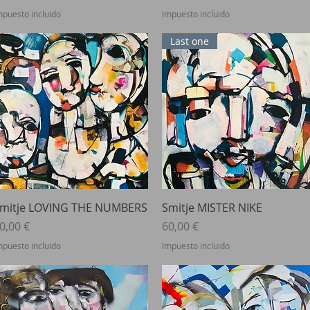
mpuesto incluido
Impuesto incluido
Last one
Vista rápida
Vista rápida
mitje LOVING THE NUMBERS
Smitje MISTER NIKE
recio
Precio
0,00 €
60,00 €
mpuesto incluido
Impuesto incluido