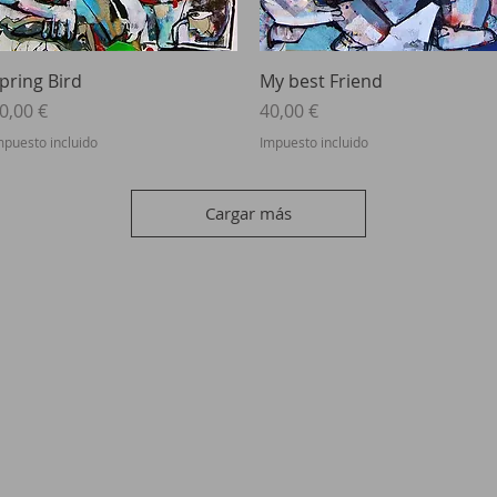
Vista rápida
Vista rápida
pring Bird
My best Friend
recio
Precio
0,00 €
40,00 €
mpuesto incluido
Impuesto incluido
Cargar más