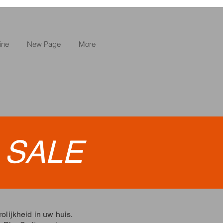
ine
New Page
More
•
SALE
olijkheid in uw huis.