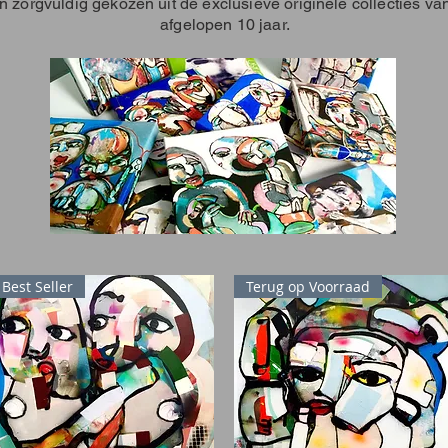
n zorgvuldig gekozen uit de exclusieve originele collecties v
afgelopen 10 jaar.
Best Seller
Terug op Voorraad