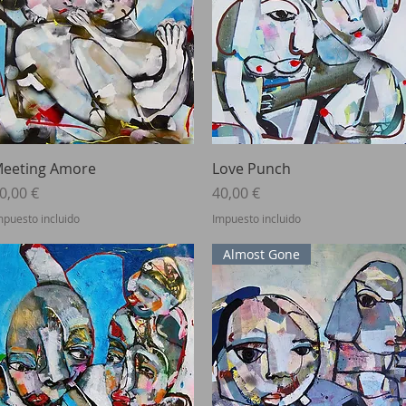
Vista rápida
Vista rápida
eeting Amore
Love Punch
recio
Precio
0,00 €
40,00 €
mpuesto incluido
Impuesto incluido
Almost Gone