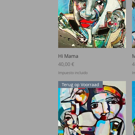
Vista rápida
Hi Mama
M
Precio
P
40,00 €
4
Impuesto incluido
I
Terug op Voorraad