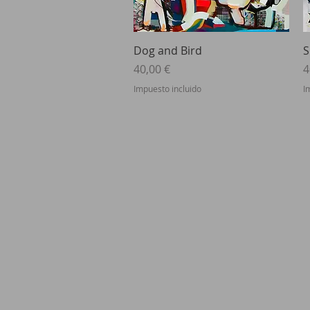
Vista rápida
Dog and Bird
S
Precio
P
40,00 €
4
Impuesto incluido
I