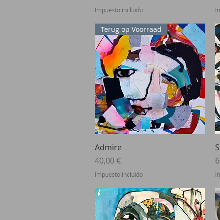
Impuesto incluido
I
Terug op Voorraad
Vista rápida
Admire
S
Precio
P
40,00 €
6
Impuesto incluido
I