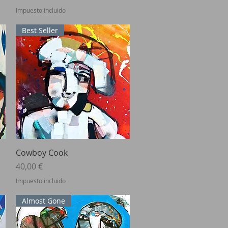
Impuesto incluido
Best Seller
Vista rápida
Cowboy Cook
Precio
40,00 €
Impuesto incluido
Almost Gone