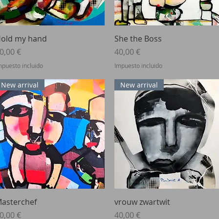
Vista rápida
Vista rápida
old my hand
She the Boss
recio
Precio
0,00 €
40,00 €
mpuesto incluido
Impuesto incluido
New arrival
New arrival
Vista rápida
Vista rápida
asterchef
vrouw zwartwit
recio
Precio
0,00 €
40,00 €