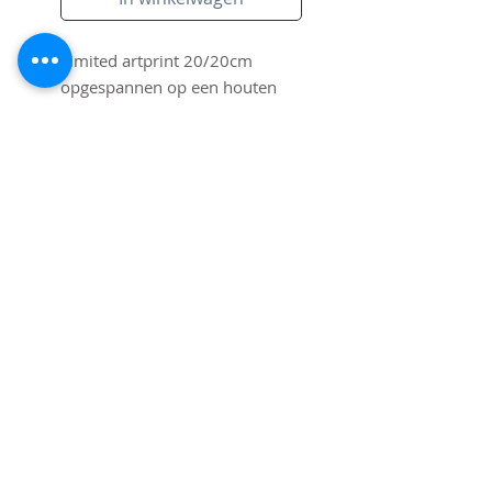
Limited artprint 20/20cm 
opgespannen op een houten 
frame. Gesigneerd door Pim 
Smit.
Subscribe to Site
Email
I want to subscribe to your mailing
list.
Submit