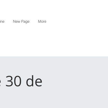
ine
New Page
More
e 30 de