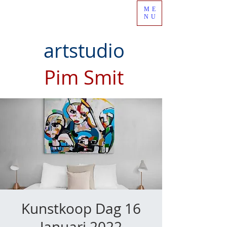
ME
NU
artstudio
Pim Smit
Kunstkoop Dag 16
Januari 2022