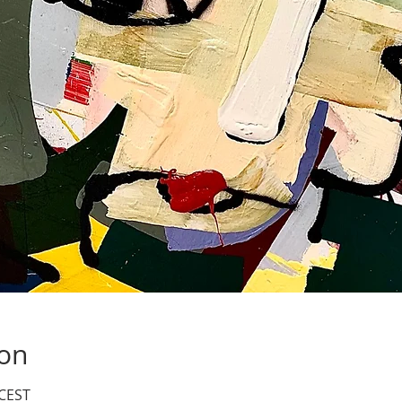
ion
 CEST