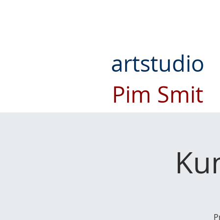
artstudio
Pim Smit
Kun
P