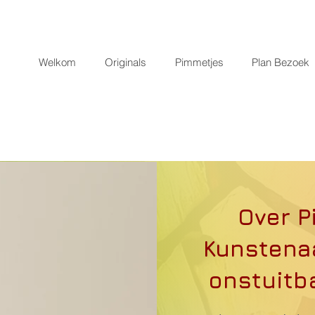
Welkom
Originals
Pimmetjes
Plan Bezoek
Over P
Kunstena
onstuitb