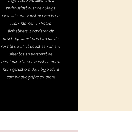
Deze Volvo verdeler is erg
enthousiast over de huidige
expositie van kunstwerken in de
toon. Klanten en Volvo
liefhebbers waarderen de
prachtige kunst van Pim die de
ruimte siert Het voegt een unieke
sfeer toe en versterkt de
verbinding tussen kunst en auto.
Kom gerust om deze bijzondere
combinatie zelf te ervaren!