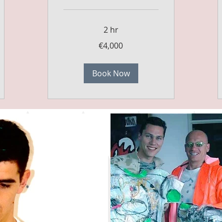
2 hr
4,000
€4,000
euros
Book Now