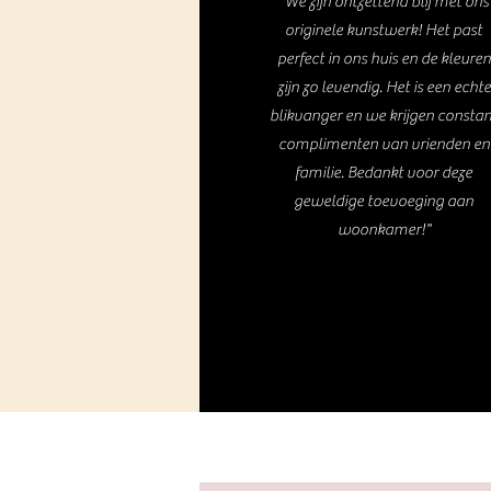
"We zijn ontzettend blij met ons
originele kunstwerk! Het past
perfect in ons huis en de kleuren
zijn zo levendig. Het is een echte
blikvanger en we krijgen consta
complimenten van vrienden en
familie. Bedankt voor deze
geweldige toevoeging aan
woonkamer!"