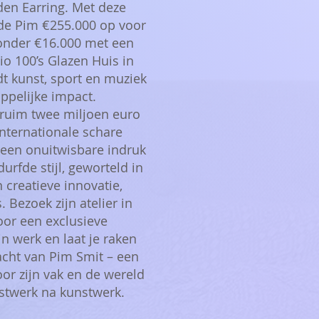
den Earring. Met deze
e Pim €255.000 op voor
onder €16.000 met een
o 100’s Glazen Huis in
dt kunst, sport en muziek
pelijke impact.
ruim twee miljoen euro
nternationale schare
 een onuitwisbare indruk
urfde stijl, geworteld in
creatieve innovatie,
. Bezoek zijn atelier in
r een exclusieve
n werk en laat je raken
acht van Pim Smit – een
oor zijn vak en de wereld
stwerk na kunstwerk.