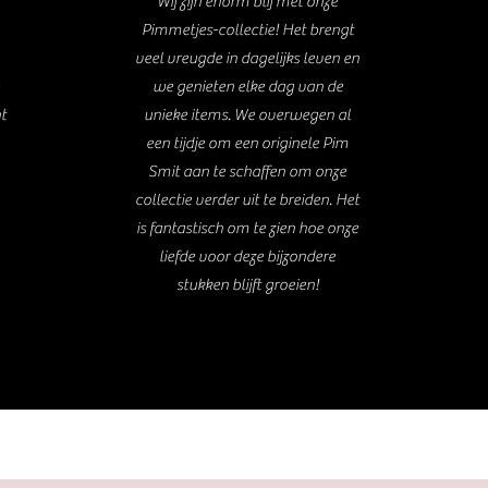
Wij zijn enorm blij met onze
Pimmetjes-collectie! Het brengt
veel vreugde in dagelijks leven en
we genieten elke dag van de
nt
unieke items. We overwegen al
een tijdje om een originele Pim
Smit aan te schaffen om onze
collectie verder uit te breiden. Het
is fantastisch om te zien hoe onze
liefde voor deze bijzondere
stukken blijft groeien!