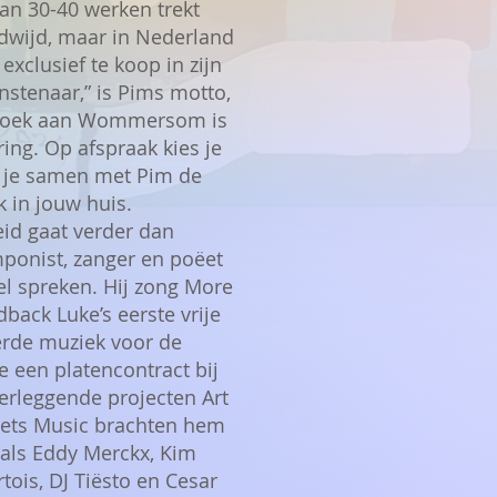
 van 30-40 werken trekt
dwijd, maar in Nederland
 exclusief te koop in zijn
unstenaar,” is Pims motto,
bezoek aan Wommersom is
ing. Op afspraak kies je
 je samen met Pim de
k in jouw huis.
eid gaat verder dan
mponist, zanger en poëet
ziel spreken. Hij zong More
back Luke’s eerste vrije
erde muziek voor de
 een platencontract bij
erleggende projecten Art
eets Music brachten hem
als Eddy Merckx, Kim
rtois, DJ Tiësto en Cesar