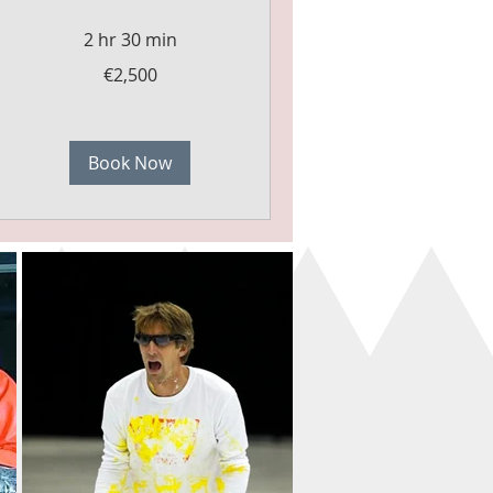
2 hr 30 min
2,500
€2,500
euros
Book Now