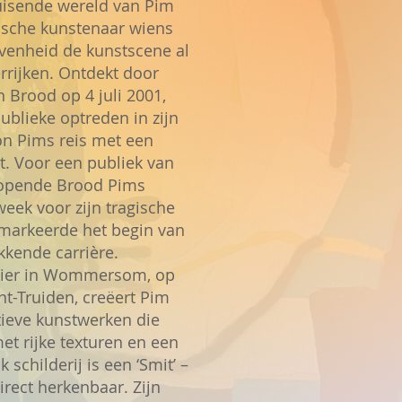
uisende wereld van Pim
ische kunstenaar wiens
evenheid de kunstscene al
errijken. Ontdekt door
Brood op 4 juli 2001,
publieke optreden in zijn
on Pims reis met een
. Voor een publiek van
opende Brood Pims
week voor zijn tragische
markeerde het begin van
kende carrière.
elier in Wommersom, op
nt-Truiden, creëert Pim
tieve kunstwerken die
et rijke texturen en een
k schilderij is een ‘Smit’ –
rect herkenbaar. Zijn