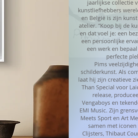
jaarlijkse collectie
kunstliefhebbers werel
en België is zijn kunst
atelier. “Koop bij de k
en dat voel je: een 
een persoonlijke ervar
een werk en bepaal
perfecte ple
Pims veelzijdigh
schilderkunst. Als co
laat hij zijn creatieve 
Than Special voor Laid
release, produce
Vengaboys en tekende
EMI Music. Zijn grensv
Meets Sport en Art M
samen met iconen 
Clijsters, Thibaut Cou