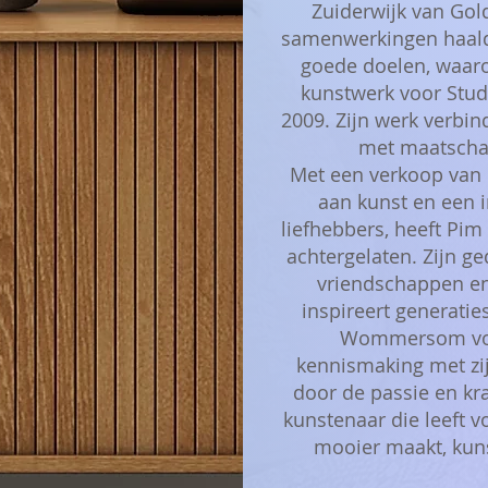
Zuiderwijk van Gol
samenwerkingen haald
goede doelen, waar
kunstwerk voor Studi
2009. Zijn werk verbin
met maatschap
Met een verkoop van 
aan kunst en een i
liefhebbers, heeft Pim
achtergelaten. Zijn ged
vriendschappen en 
inspireert generaties
Wommersom voo
kennismaking met zij
door de passie en kr
kunstenaar die leeft v
mooier maakt, kun