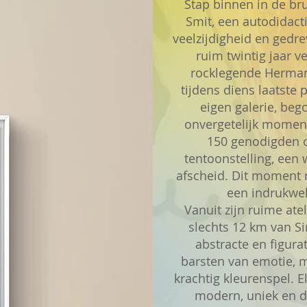
Stap binnen in de br
Smit, een autodidact
veelzijdigheid en gedr
ruim twintig jaar v
rocklegende Herman 
tijdens diens laatste 
eigen galerie, beg
onvergetelijk moment
150 genodigden 
tentoonstelling, een 
afscheid. Dit moment 
een indrukwek
Vanuit zijn ruime at
slechts 12 km van Si
abstracte en figura
barsten van emotie, m
krachtig kleurenspel. El
modern, uniek en di