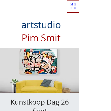
ME
NU
artstudio
Pim Smit
Kunstkoop Dag 26
Sept