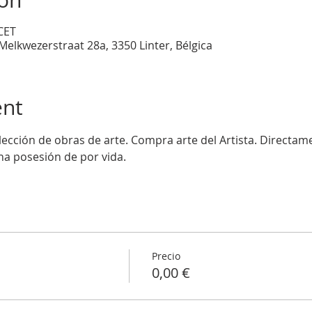
ion
 CET
Melkwezerstraat 28a, 3350 Linter, Bélgica
ent
lección de obras de arte. Compra arte del Artista. Directam
una posesión de por vida.
Precio
0,00 €