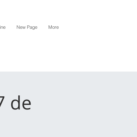
ine
New Page
More
7 de