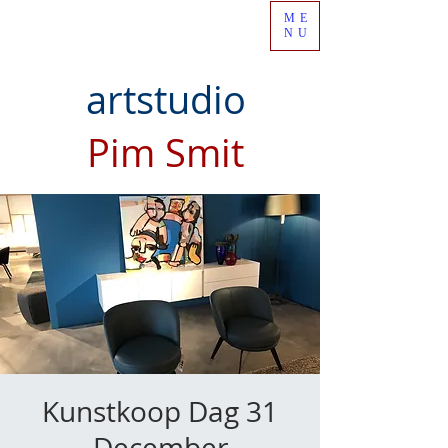
ME
NU
artstudio
Pim Smit
Kunstkoop Dag 31
December