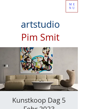
ME
NU
artstudio
Pim Smit
Kunstkoop Dag 5
Febr 2023