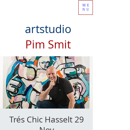
ME
NU
artstudio
Pim Smit
Trés Chic Hasselt 29
Nov