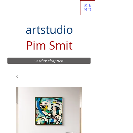
ME
NU
artstudio
Pim Smit
verder shoppen