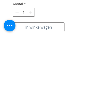
Aantal
*
In winkelwagen
Original incl Kader
Mooi werk gemaakt in Linter
Subscribe to Site
Email
I want to subscribe to your mailing