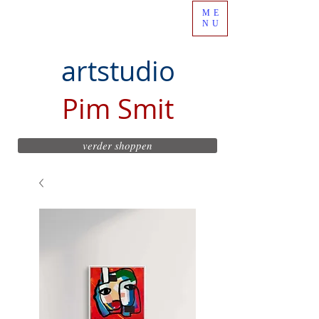
ME
NU
artstudio
Pim Smit
verder shoppen