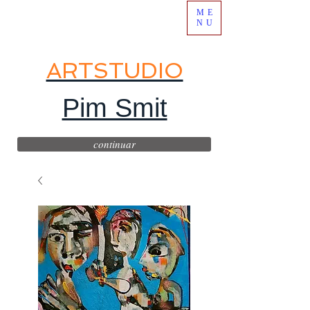
ME
NU
ARTSTUDIO
Pim Smit
continuar