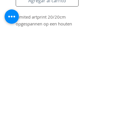
Agregar al carrito
Limited artprint 20/20cm 
opgespannen op een houten 
frame. Gesigneerd door Pim 
Smit.
Suscríbete al sitio
Correo electrónico
Quiero suscribirme a su lista de
correo.
Enviar