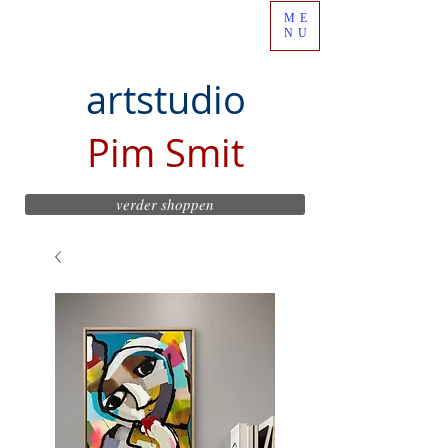
ME
NU
artstudio
Pim Smit
verder shoppen