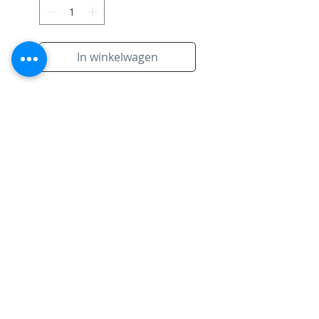
In winkelwagen
Inclusief kader
Prachtig Origineel werkje voor
in een leuke ruimte.
Subscribe to Site
Email
I want to subscribe to your mailing
list.