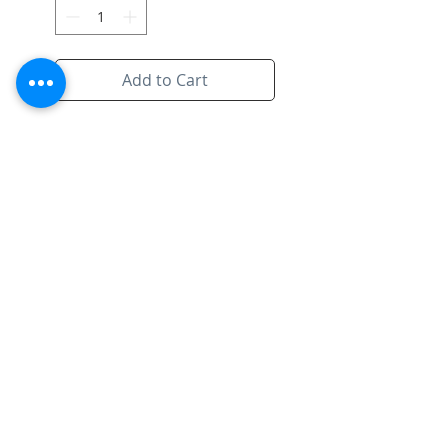
Add to Cart
Inclusief kader
Prachtig Origineel werkje voor
in een leuke ruimte.
Subscribe to Site
Email
I want to subscribe to your mailing
list.