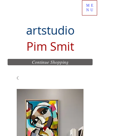
ME
NU
artstudio
Pim Smit
Continue Shopping