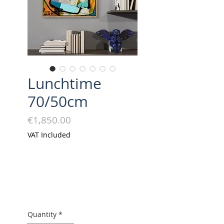
Lunchtime
70/50cm
Price
€1,850.00
VAT Included
Quantity
*