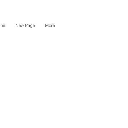
ine
New Page
More