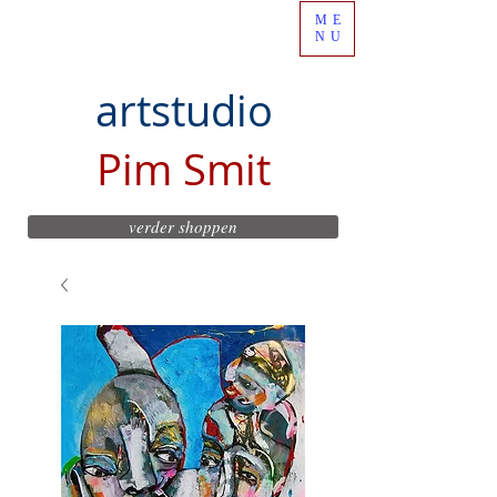
ME
NU
artstudio
Pim Smit
verder shoppen