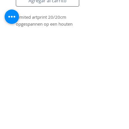
Agregar al carrito
Limited artprint 20/20cm 
opgespannen op een houten 
frame. Gesigneerd door Pim 
Smit.
Suscríbete al sitio
Correo electrónico
Quiero suscribirme a su lista de
correo.
Enviar