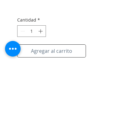
Cantidad
*
Agregar al carrito
Original artwork on paper with
signiture of artist and black
frame.
Suscríbete al sitio
Correo electrónico