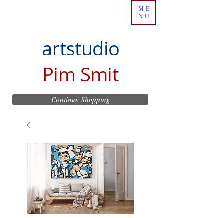
ME
NU
artstudio
Pim Smit
Continue Shopping