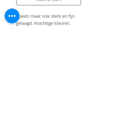
Speels maar ook sterk en fijn 
gelaagd. Krachtige kleuren. 
Bijzondere afmetingen. 
130/160cm!
Subscribe to Site
Email
I want to subscribe to your mailing
list.
Submit