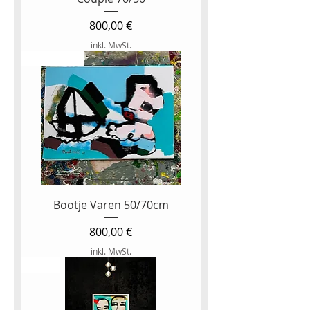
Preis
800,00 €
inkl. MwSt.
Op papier
Bootje Varen 50/70cm
Preis
800,00 €
inkl. MwSt.
NEW