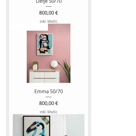
Liefje 50/70
Preis
800,00 €
inkl. MwSt.
NEW ARTWORK
Emma 50/70
Preis
800,00 €
inkl. MwSt.