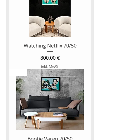
Watching Netflix 70/50
Preis
800,00 €
inkl. MwSt.
NEW
Bootje Varen 70/50