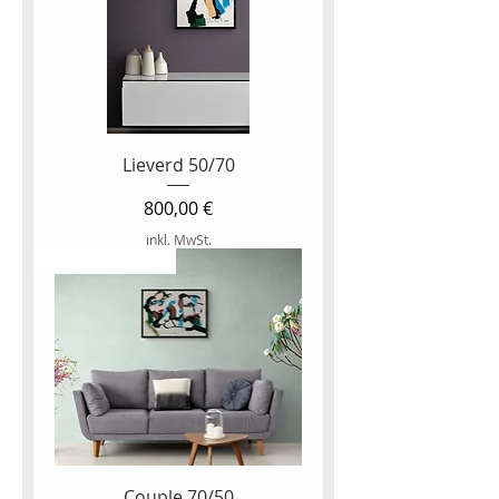
Lieverd 50/70
Preis
800,00 €
inkl. MwSt.
NEW ARTWORK
Couple 70/50