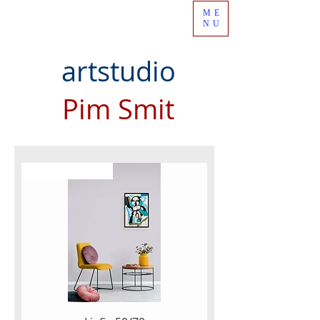
ME
NU
artstudio
Pim Smit
NEW ARTWORK