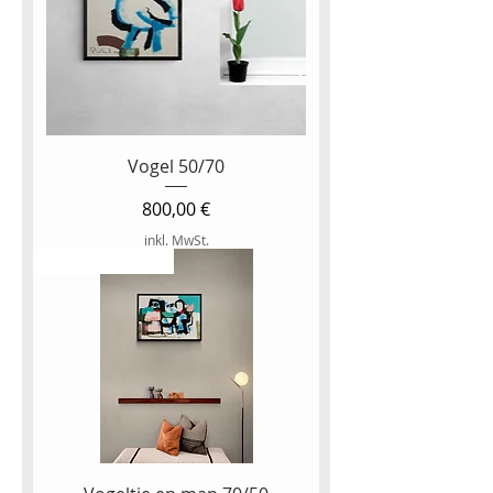
Vogel 50/70
Preis
800,00 €
inkl. MwSt.
NEW ARTWORK