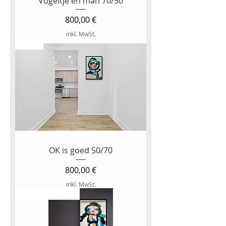
Vogeltje en man 70/50
Preis
800,00 €
inkl. MwSt.
NEW
OK is goed 50/70
Preis
800,00 €
inkl. MwSt.
NEW ARTWORK