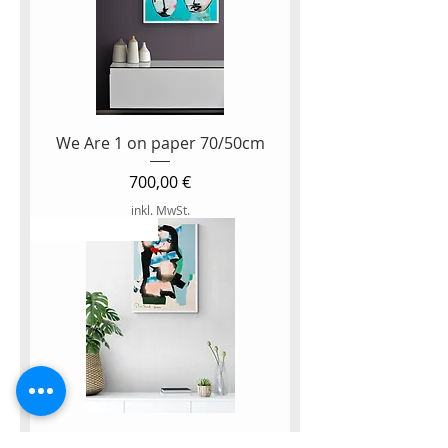
We Are 1 on paper 70/50cm
Preis
700,00 €
inkl. MwSt.
NEW ARTWORK
Emma 50/70 on paper